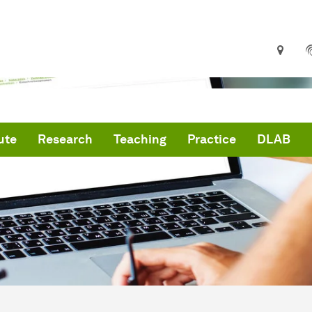
ute
Research
Teaching
Practice
DLAB
are here:
me