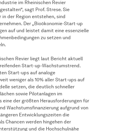
Industrie im Rheinischen Revier
estalten“, sagt Prof. Strese. Sie
 in der Region entstehen, sind
ternehmen. Der „Bioökonomie-Start-up
en auf und leistet damit eine essenzielle
Rahmenbedingungen zu setzen und
ln.
hen Revier liegt laut Bericht aktuell
greifenden Start-up-Wachstumstrend.
ten Start-ups auf analoge
it weniger als 10% aller Start-ups auf
lle setzen, die deutlich schneller
lächen sowie Pilotanlagen im
ls eine der größten Herausforderungen für
 und Wachstumsfinanzierung aufgrund von
längeren Entwicklungszeiten die
Als Chancen werden hingehen der
nterstützung und die Hochschulnähe