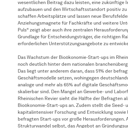
wesentlichen Beitrag dazu leisten, eine zukünftige 
aufzubauen und den Wirtschaftsstandort positiv zu g
schaffen Arbeitsplätze und lassen neue Berufsfelder
Anziehungsmagnete für Fachkräfte und weitere Un
Puls“ zeigt aber auch ihre zentralen Herausforderung
Grundlage für Entscheidungsträger, die richtigen 
erforderlichen Unterstützungsangebote zu entwicke
Das Wachstum der Bioökonomie-Start-ups im Rheinisc
noch deutlich hinter dem nationalen branchenüber
Das liegt unter anderem daran, dass 51% der befrag
Geschäftsmodelle setzen, wohingegen deutschlandwe
analoge und mehr als 65% auf digitale Geschäftsmode
skalierbar sind. Den Mangel an Gewerbe- und Laborf
Rheinischen Revier sieht die Hälfte der Befragten a
Bioökonomie-Start-ups an. Zudem stellt die Seed-
kapitalintensiver Forschung und Entwicklung sowie 
befragten Start-ups vor große Herausforderungen. 
Strukturwandel selbst, das Angebot an Gründungsu