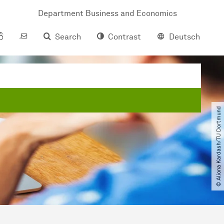
Department Business and Economics
Search
Contrast
Deutsch
© Aliona Kardash​/​TU Dortmund