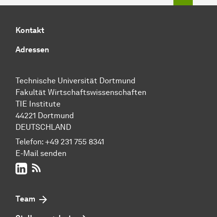
Kontakt
Adressen
Technische Uni­ver­si­tät Dort­mund
Fakultät Wirtschafts­wissen­schaften
TIE Institute
44221 Dort­mund
DEUTSCHLAND
Telefon:
+49 231 755 8341
E-Mail senden
LinkedIn
RSS-Feed
Team