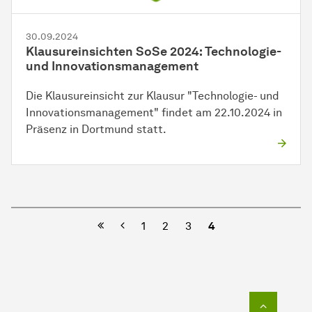
30.09.2024
Klausureinsichten SoSe 2024: Technologie-
und Innovationsmanagement
Die Klausureinsicht zur Klausur "Technologie- und
Innovationsmanagement" findet am 22.10.2024 in
Präsenz in Dortmund statt.
Vorherige
1
2
3
4
Zum Seit