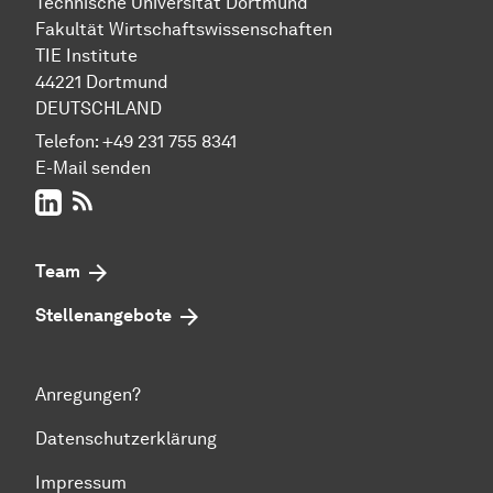
Technische Uni­ver­si­tät Dort­mund
Fakultät Wirtschafts­wissen­schaften
TIE Institute
44221 Dort­mund
DEUTSCHLAND
Telefon:
+49 231 755 8341
E-Mail senden
LinkedIn
RSS-Feed
Team
Stellenangebote
Anregungen?
Datenschutzerklärung
Impressum