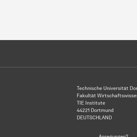
Technische Uni­ver­si­tät D
Fakultät Wirtschafts­wisse
TIE Institute
44221 Dort­mund
DEUTSCHLAND
Anregungen?