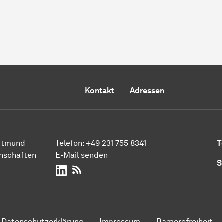
Kontakt
Adressen
ort­mund
Telefon:
+49 231 755 8341
T
n­schaften
E-Mail senden
S
LinkedIn
RSS-Feed
Datenschutzerklärung
Impressum
Barrierefreiheit