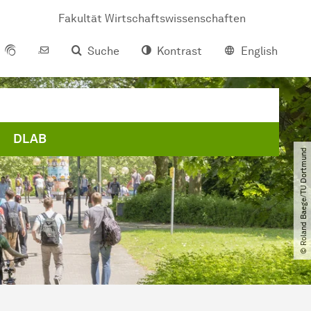
Fakultät Wirtschaftswissenschaften
Suche
Kontrast
English
DLAB
© Roland Baege​/​TU Dortmund